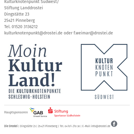
Kulturknotenpunkt Südwest/
Stiftung Landdrostei
Dingstätte 23
25421 Pinneberg
Tel. 01520 3136212
kulturknotenpunkt@drostei.de oder f.weimar@drostei.de
Hauptsponsoren
Die Drostei
| Dingstätte 23 | 25421 Pinneberg | Tel. 04101-210 30 | E-Mail
info@drostei.de