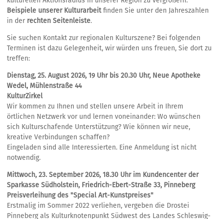
kulturellen Aktionsradius in unserer Region zu vergrößern.
Beispiele unserer Kulturarbeit
finden Sie unter den Jahreszahlen
in der
rechten Seitenleiste
.
Sie suchen Kontakt zur regionalen Kulturszene? Bei folgenden
Terminen ist dazu Gelegenheit, wir würden uns freuen, Sie dort zu
treffen:
Dienstag, 25. August 2026, 19 Uhr bis 20.30 Uhr, Neue Apotheke
Wedel, Mühlenstraße 44
KulturZirkel
Wir kommen zu Ihnen und stellen unsere Arbeit in Ihrem
örtlichen Netzwerk vor und lernen voneinander: Wo wünschen
sich Kulturschafende Unterstützung? Wie können wir neue,
kreative Verbindungen schaffen?
Eingeladen sind alle Interessierten. Eine Anmeldung ist nicht
notwendig.
Mittwoch, 23. September 2026, 18.30 Uhr im Kundencenter der
Sparkasse Südholstein, Friedrich-Ebert-Straße 33, Pinneberg
Preisverleihung des "Special Art-Kunstpreises"
Erstmalig im Sommer 2022 verliehen, vergeben die Drostei
Pinneberg als Kulturknotenpunkt Südwest des Landes Schleswig-